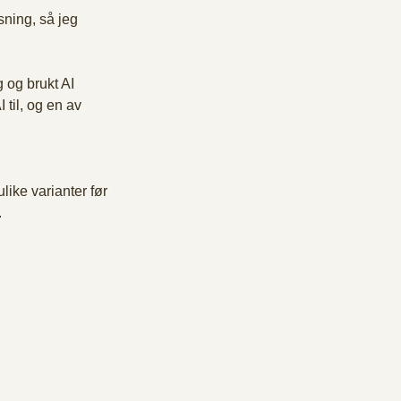
sning, så jeg 
 og brukt AI 
 til, og en av 
like varianter før 
.