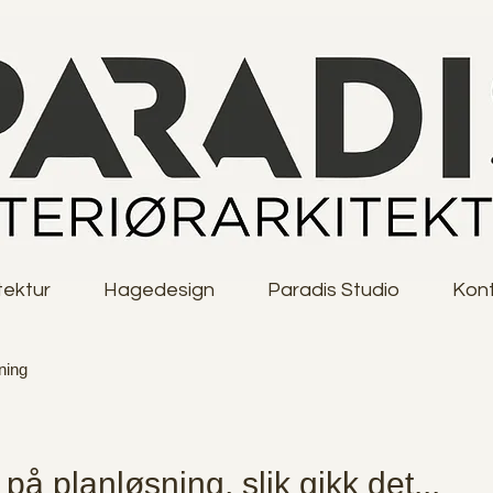
tektur
Hagedesign
Paradis Studio
Kon
ning
 på planløsning, slik gikk det...