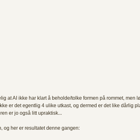
delig at AI ikke har klart å beholde/tolke formen på rommet, men l
e er det egentlig 4 ulike utkast, og dermed er det like dårlig p
en er jo også litt upraktisk...
n, og her er resultatet denne gangen: