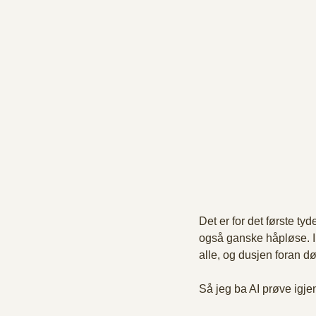
Det er for det første ty
også ganske håpløse. Ikk
alle, og dusjen foran dør
Så jeg ba AI prøve igje