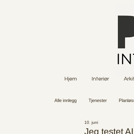
Hjem
Interiør
Arki
Alle innlegg
Tjenester
Planløs
10. juni
Jeg testet AI