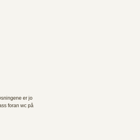
øsningene er jo 
lass foran wc på 