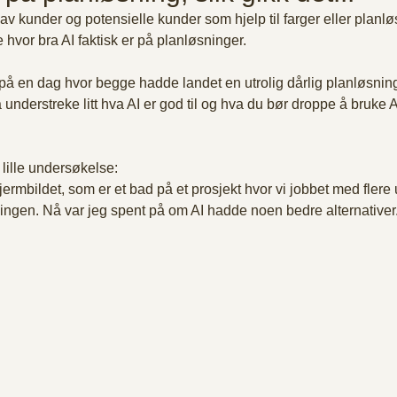
av kunder og potensielle kunder som hjelp til farger eller planlø
e hvor bra AI faktisk er på planløsninger.
r på en dag hvor begge hadde landet en utrolig dårlig planløsning
å understreke litt hva AI er god til og hva du bør droppe å bruke AI
 
lille undersøkelse:
kjermbildet, som er et bad på et prosjekt hvor vi jobbet med flere u
ingen. Nå var jeg spent på om AI hadde noen bedre alternativer