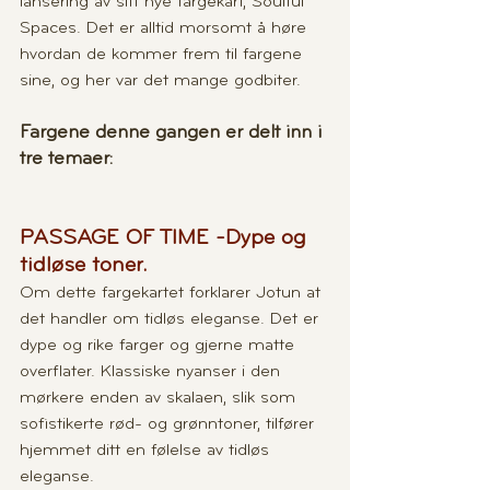
lansering av sitt nye fargekart, Soulful 
Spaces. Det er alltid morsomt å høre 
hvordan de kommer frem til fargene 
sine, og her var det mange godbiter. 
Fargene denne gangen er delt inn i 
tre temaer:
PASSAGE OF TIME -Dype og 
tidløse toner.
Om dette fargekartet forklarer Jotun at 
det handler om tidløs eleganse. Det er 
dype og rike farger og gjerne matte 
overflater. Klassiske nyanser i den 
mørkere enden av skalaen, slik som 
sofistikerte rød- og grønntoner, tilfører 
hjemmet ditt en følelse av tidløs 
eleganse.