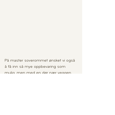
På master soverommet ønsket vi også 
å få inn så mye oppbevaring som 
mulig, men med en dør nær veggen 
tegnet vi her inn en innredning som er 
dypest i enden du ser på bildet, og 
som blir smalere mot motsatt ende. 
Her er det hyller og uttrekkbare 
garderobeheng slik at plassen er 
utnyttet maksimalt. Nattbord er laget 