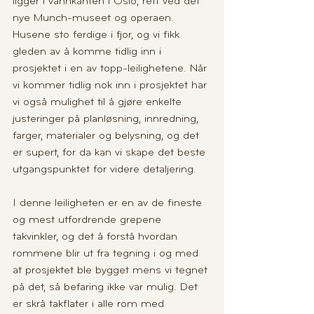
ligger i vannkanten i Oslo, rett ved det 
nye Munch-museet og operaen. 
Husene sto ferdige i fjor, og vi fikk 
gleden av å komme tidlig inn i 
prosjektet i en av topp-leilighetene. Når 
vi kommer tidlig nok inn i prosjektet har 
vi også mulighet til å gjøre enkelte 
justeringer på planløsning, innredning, 
farger, materialer og belysning, og det 
er supert, for da kan vi skape det beste 
utgangspunktet for videre detaljering.
I denne leiligheten er en av de fineste 
og mest utfordrende grepene 
takvinkler, og det å forstå hvordan 
rommene blir ut fra tegning i og med 
at prosjektet ble bygget mens vi tegnet 
på det, så befaring ikke var mulig. Det 
er skrå takflater i alle rom med 