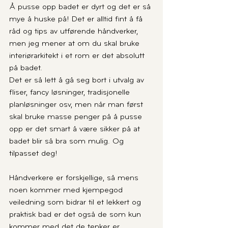
Å pusse opp badet er dyrt og det er så 
mye å huske på! Det er alltid fint å få 
råd og tips av utførende håndverker, 
men jeg mener at om du skal bruke 
interiørarkitekt i et rom er det absolutt 
på badet.
Det er så lett å gå seg bort i utvalg av 
fliser, fancy løsninger, tradisjonelle 
planløsninger osv, men når man først 
skal bruke masse penger på å pusse 
opp er det smart å være sikker på at 
badet blir så bra som mulig. Og 
tilpasset deg!
Håndverkere er forskjellige, så mens 
noen kommer med kjempegod 
veiledning som bidrar til et lekkert og 
praktisk bad er det også de som kun 
kommer med det de tenker er 