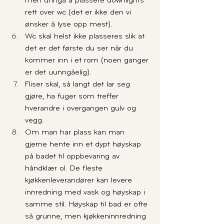
men unngå å plassere downlights 
rett over wc (det er ikke den vi 
ønsker å lyse opp mest).
Wc skal helst ikke plasseres slik at 
det er det første du ser når du 
kommer inn i et rom (noen ganger 
er det uunngåelig).
Fliser skal, så langt det lar seg 
gjøre, ha fuger som treffer 
hverandre i overgangen gulv og 
vegg.
Om man har plass kan man 
gjerne hente inn et dypt høyskap 
på badet til oppbevaring av 
håndklær ol. De fleste 
kjøkkenleverandører kan levere 
innredning med vask og høyskap i 
samme stil. Høyskap til bad er ofte 
så grunne, men kjøkkeninnredning 