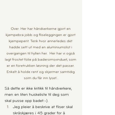
Over: Her har håndverkerne gjort en 
kjempebra jobb og fliseleggingen er gjort 
kjempepent. Tenk hvor annerledes det 
hadde sett ut med en aluminiumslist i 
overgangen til hyllen her.  Her har vi også 
lagt frostet folie på baderomsvinduet, som 
er en foretrukken løsning der det passer. 
Enkelt å holde rent og skjermer samtidig 
som du får inn lyset...
Så dette er ikke kritikk til håndverkere, 
men en liten huskeliste til deg som 
skal pusse opp badet:-).
Jeg pleier å beskrive at fliser skal 
skråskjæres i 45 grader for å 