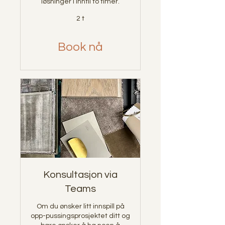
løsninger i inntil to timer.
2 t
Book nå
Konsultasjon via
Teams
Om du ønsker litt innspill på
opp-pussingsprosjektet ditt og