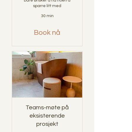
bare ønsker å ha noen å
sparre litt med
30 min
Book nå
Teams-møte på
eksisterende
prosjekt