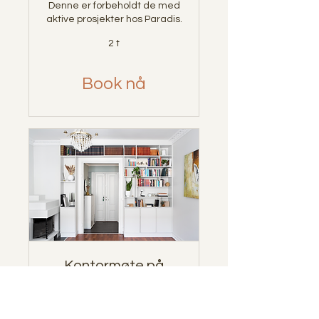
Denne er forbeholdt de med
aktive prosjekter hos Paradis.
2 t
Book nå
Kontormøte på
eksisterende
prosjekt