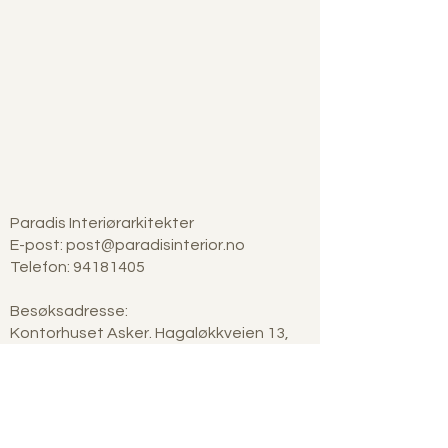
Paradis Interiørarkitekter
E-post:
post@paradisinterior.no
Telefon: 94181405
Besøksadresse:
Kontorhuset Asker. Hagaløkkveien 13,
1383 Asker.
Kun 3 minutter gange fra Asker
togstasjon
Besøk etter avtale.