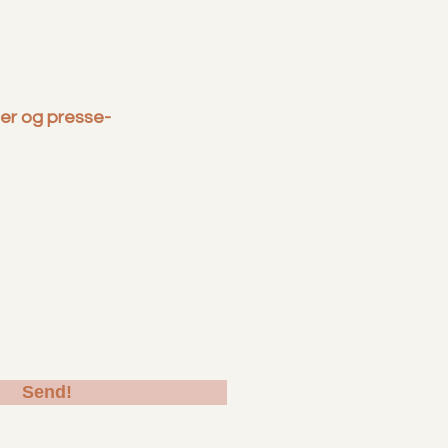
uer og presse-
Send!