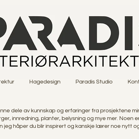
tektur
Hagedesign
Paradis Studio
Kon
unne dele av kunnskap og erfaringer fra prosjektene min
rger, innredning, planter, belysning og mye mer. Noen 
en jeg håper du blir inspirert og kanskje lærer noe nytt o