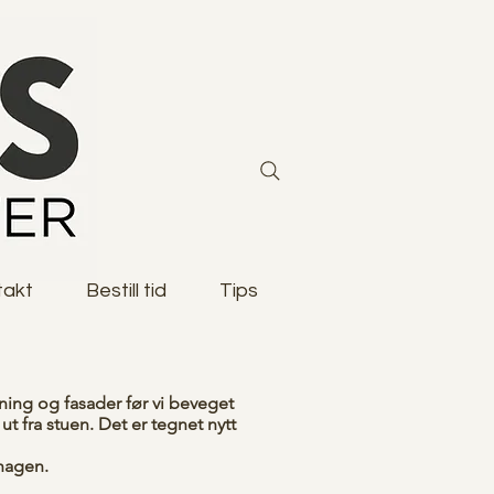
takt
Bestill tid
Tips
øsning og fasader før vi beveget
t fra stuen. Det er tegnet nytt
 hagen.