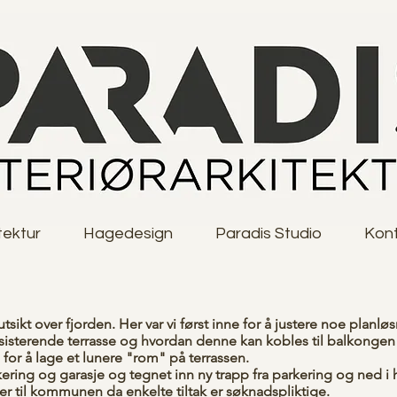
tektur
Hagedesign
Paradis Studio
Kon
tsikt over fjorden. Her var vi først inne for å justere noe planl
sisterende terrasse og hvordan denne kan kobles til balkongen u
or å lage et lunere "rom" på terrassen.
kering og garasje og tegnet inn ny trapp fra parkering og ned i
r til kommunen da enkelte tiltak er søknadspliktige.