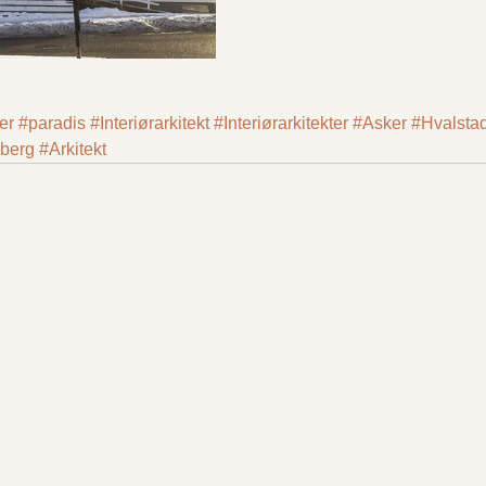
er
#paradis
#Interiørarkitekt
#Interiørarkitekter
#Asker
#Hvalsta
berg
#Arkitekt