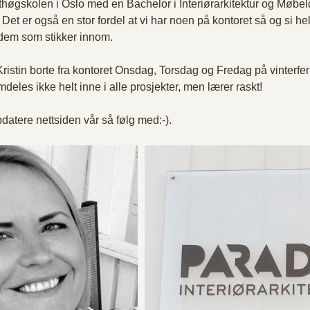
sthøgskolen i Oslo med en Bachelor i Interiørarkitektur og Møbeld
et. Det er også en stor fordel at vi har noen på kontoret så og si hele
r dem som stikker innom. 
istin borte fra kontoret Onsdag, Torsdag og Fredag på vinterfer
mdeles ikke helt inne i alle prosjekter, men lærer raskt!  
datere nettsiden vår så følg med:-).  