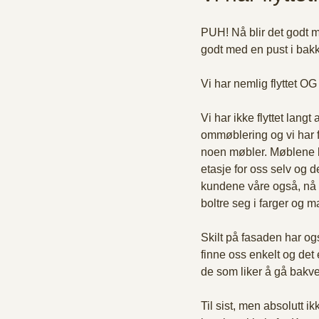
PUH! Nå blir det godt me
godt med en pust i bakk
Vi har nemlig flyttet OG 
Vi har ikke flyttet lang
ommøblering og vi har fr
noen møbler. Møblene komm
etasje for oss selv og de
kundene våre også, nå s
boltre seg i farger og ma
Skilt på fasaden har og
finne oss enkelt og det 
de som liker å gå bakvei
Til sist, men absolutt i