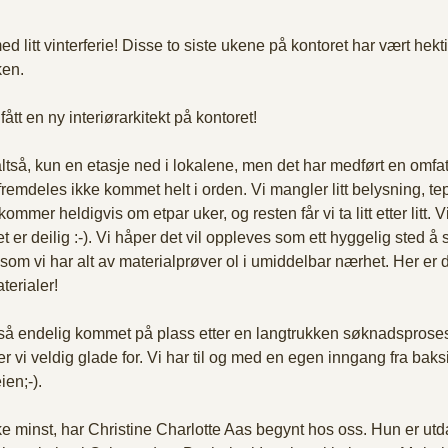
d litt vinterferie! Disse to siste ukene på kontoret har vært hekti
en. 
fått en ny interiørarkitekt på kontoret! 
t altså, kun en etasje ned i lokalene, men det har medført en omfa
emdeles ikke kommet helt i orden. Vi mangler litt belysning, tep
er heldigvis om etpar uker, og resten får vi ta litt etter litt. Vi
t er deilig :-). Vi håper det vil oppleves som ett hyggelig sted å 
om vi har alt av materialprøver ol i umiddelbar nærhet. Her er d
terialer! 
så endelig kommet på plass etter en langtrukken søknadsprosess
er vi veldig glade for. Vi har til og med en egen inngang fra baks
en;-). 
kke minst, har Christine Charlotte Aas begynt hos oss. Hun er utd