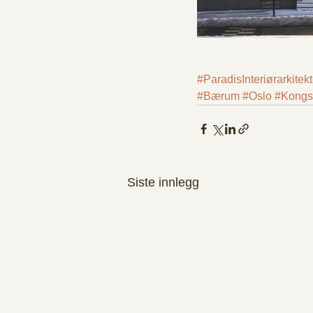
#ParadisInteriørarkitekt
#Bærum
#Oslo
#Kongs
Siste innlegg