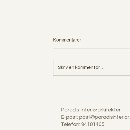
Kommentarer
Skriv en kommentar …
Har vi mistet evnen til å eie
ting som varer?
Paradis Interiørarkitekter
E-post:
post@paradisinterior
Telefon: 94181405